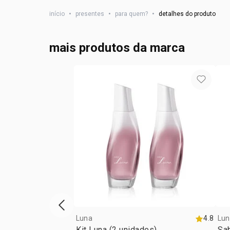
início
•
presentes
•
para quem?
•
detalhes do produto
mais produtos da marca
vitrine de produtos anterior
Luna
4.8
Lun
Kit Luna (2 unidades)
Sab