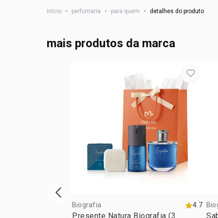
início
•
perfumaria
•
para quem
•
detalhes do produto
mais produtos da marca
vitrine de produtos anterior
Biografia
4.7
Bio
Presente Natura Biografia (3
Sab