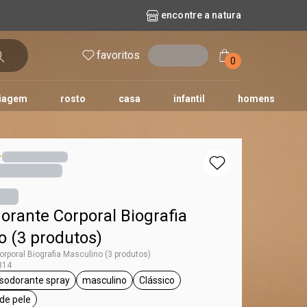
encontre a natura
favoritos
entrar
0
iagem
rosto
casa
infantil
homens
mpago
r
biografia
cashback
erva Doce
queridinhos das redes sociais
kriska
aura
orante Corporal Biografia
o (3 produtos)
orporal Biografia Masculino (3 produtos)
814
sodorante spray
masculino
Clássico
iografia
etiqueta desodorante spray
etiqueta masculino
etiqueta Clássico
 de pele
ueta todos os tipos de pele