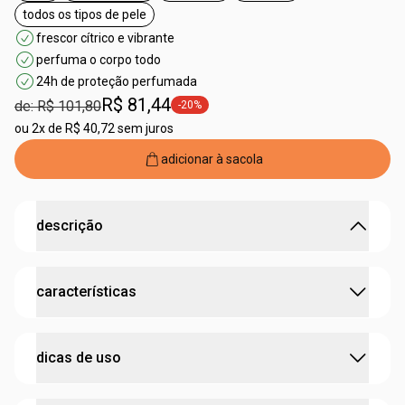
todos os tipos de pele
etiqueta todos os tipos de pele
frescor cítrico e vibrante
perfuma o corpo todo
24h de proteção perfumada
R$ 81,44
de: R$ 101,80
-20%
etiqueta -20%
ou
2x de R$ 40,72 sem juros
adicionar à sacola
descrição
24 horas de proteção perfumada com o frescor de
características
Kaiak.
•
proteção prolongada
contra os odores da transpiração
•
mantém a hidratação natural da pele
testado dermatologicamente
•
fragrância aromática inspirada no
Desodorante Colônia
dicas de uso
Kaiak Aventura
cruelty free
•
o frescor cítrico e vibrante da bergamota é combinado