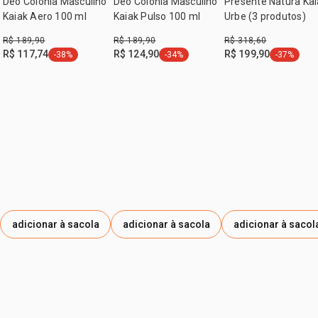
Deo Colônia Masculino
Deo Colônia Masculino
Presente Natura Kai
Kaiak Aero 100 ml
Kaiak Pulso 100 ml
Urbe (3 produtos)
R$ 189,90
R$ 189,90
R$ 318,60
R$ 117,74
R$ 124,90
R$ 199,90
-38%
-34%
-37%
etiqueta -38%
etiqueta -34%
etiqueta -
adicionar à sacola
adicionar à sacola
adicionar à sacol