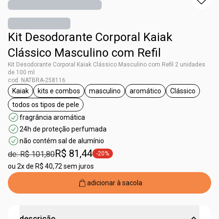
Kit Desodorante Corporal Kaiak
Clássico Masculino com Refil
Kit Desodorante Corporal Kaiak Clássico Masculino com Refil 2 unidades
de 100 ml
cod. NATBRA-258116
Kaiak
kits e combos
masculino
aromático
Clássico
etiqueta Kaiak
etiqueta kits e combos
etiqueta masculino
etiqueta aromático
etiqueta Cl
todos os tipos de pele
etiqueta todos os tipos de pele
fragrância aromática
24h de proteção perfumada
não contém sal de alumínio
R$ 81,44
de: R$ 101,80
-20%
etiqueta -20%
ou
2x de R$ 40,72 sem juros
adicionar à sacola
descrição