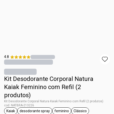
4.8
Kit Desodorante Corporal Natura
Kaiak Feminino com Refil (2
produtos)
Kit Desodorante Corporal Natura Kaiak Feminino com Refil (2 produtos)
cod. NATBRA-213226
Kaiak
desodorante spray
feminino
Clássico
etiqueta Kaiak
etiqueta desodorante spray
etiqueta feminino
etiqueta Clássico