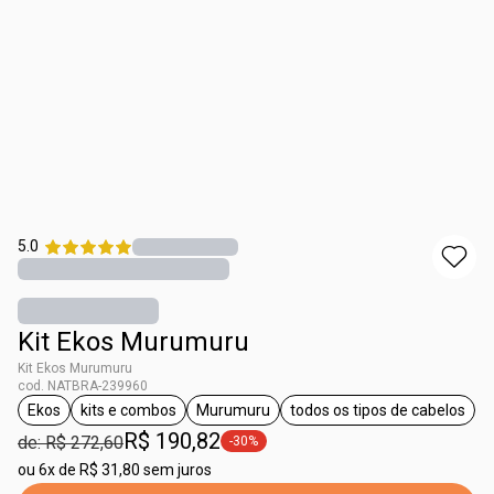
5.0
Kit Ekos Murumuru
Kit Ekos Murumuru
cod. NATBRA-239960
Ekos
kits e combos
Murumuru
todos os tipos de cabelos
etiqueta Ekos
etiqueta kits e combos
etiqueta Murumuru
etiqueta todos o
R$ 190,82
de: R$ 272,60
-30%
etiqueta -30%
ou
6x de R$ 31,80 sem juros