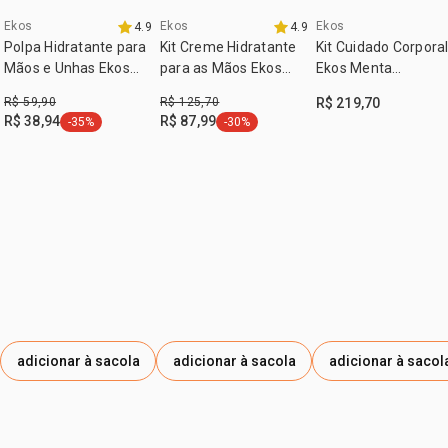
1 refil condicionador Ekos Patauá 300 ml
Ekos
Ekos
Ekos
4.9
4.9
tempo limitado
exclusivo aqui
lançamento
Polpa Hidratante para
Kit Creme Hidratante
Kit Cuidado Corpora
¹resultados comprovados de redução de queda por
Mãos e Unhas Ekos
para as Mãos Ekos
Ekos Menta
quebra.
Cacau
Castanha (3 unidades)
Amazônica (3
²resultados comprovados por teste in vitro comparado
R$ 59,90
R$ 125,70
R$ 219,70
produtos)
com uso de shampoo sem agentes condicionantes.
R$ 38,94
R$ 87,99
-35%
-30%
etiqueta -35%
etiqueta -30%
³resultados comprovados em testes instrumentais versus
shampoo base.
adicionar à sacola
adicionar à sacola
adicionar à sacol