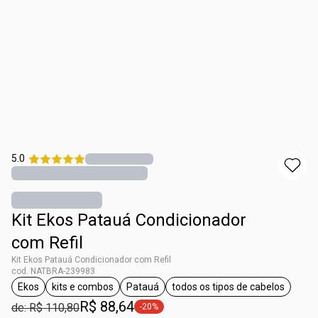
5.0
Kit Ekos Patauá Condicionador
com Refil
Kit Ekos Patauá Condicionador com Refil
cod. NATBRA-239983
Ekos
kits e combos
Patauá
todos os tipos de cabelos
etiqueta Ekos
etiqueta kits e combos
etiqueta Patauá
etiqueta todos os ti
R$ 88,64
de: R$ 110,80
-20%
etiqueta -20%