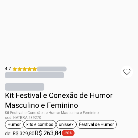
4.7
Kit Festival e Conexão de Humor
Masculino e Feminino
Kit Festival e Conexão de Humor Masculino e Feminino
cod. NATBRA-239270
Humor
kits e combos
unissex
Festival de Humor
etiqueta Humor
etiqueta kits e combos
etiqueta unissex
etiqueta Festival de
R$ 263,84
de: R$ 329,80
-20%
etiqueta -20%