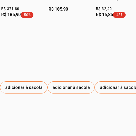
1 desodorante hidratante corporal perfumado Luna
unidades)
R$ 371,80
R$ 185,90
R$ 32,40
Ousadia 300 ml
R$ 185,90
R$ 16,85
-50%
-48%
etiqueta -50%
etiqueta -4
adicionar à sacola
adicionar à sacola
adicionar à sacol