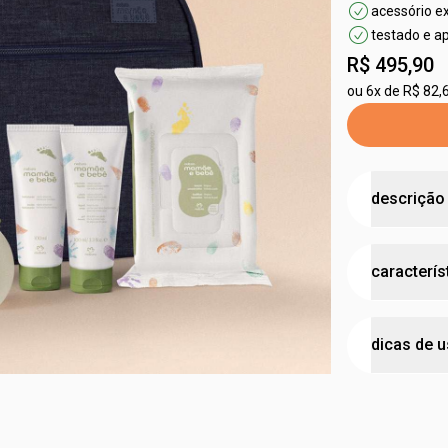
acessório e
testado e a
R$ 495,90
ou
6x de R$ 82,
descrição
tudo o que 
caracterís
suas e todo
•
fórmulas se
•
produtos v
testad
naturais
dicas de 
• colônia
le
idade 
notas levem
hipoal
passo 1
• hidratante
a cada troca
•
possui uma
cruelty
pele do beb
de cupuaçu