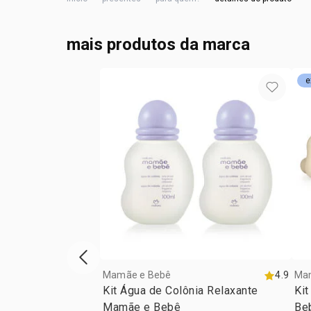
mais produtos da marca
e
vitrine de produtos anterior
Mamãe e Bebê
4.9
Ma
Kit Água de Colônia Relaxante
Ki
Mamãe e Bebê
Be