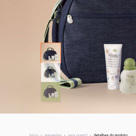
início
•
presentes
•
para quem?
•
detalhes do produto