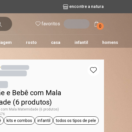
encontre a natura
favoritos
entrar
0
iagem
rosto
casa
infantil
homens
mpago
r
biografia
cashback
erva Doce
queridinhos das redes sociais
kriska
aura
e e Bebê com Mala
ade (6 produtos)
 com Mala Maternidade (6 produtos)
576
ê
kits e combos
infantil
todos os tipos de pele
ta Mamãe e Bebê
etiqueta kits e combos
etiqueta infantil
etiqueta todos os tipos de pel