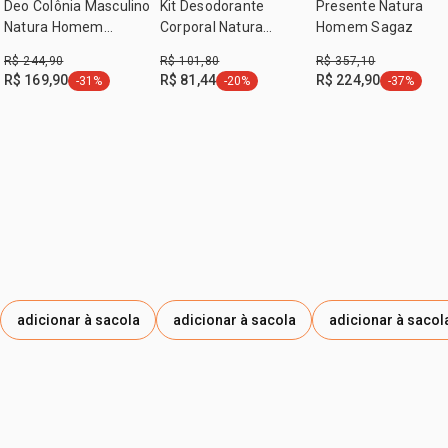
ml
Deo Colônia Masculino
Kit Desodorante
Presente Natura
1 balm pós-barba multifuncional Natura Homem 75 ml
Natura Homem
Corporal Natura
Homem Sagaz
1 óleo para barba Natura Homem 30 ml
Essence 100 ml
Homem (3 produtos)
R$ 244,90
R$ 101,80
R$ 357,10
R$ 169,90
R$ 81,44
R$ 224,90
-31%
-20%
-37%
etiqueta -31%
etiqueta -20%
etiqueta -
adicionar à sacola
adicionar à sacola
adicionar à sacol