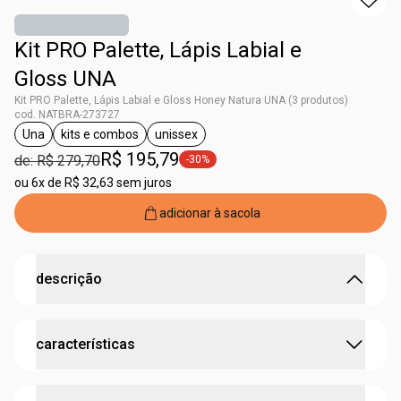
Kit PRO Palette, Lápis Labial e
Gloss UNA
Kit PRO Palette, Lápis Labial e Gloss Honey Natura UNA (3 produtos)
cod. NATBRA-273727
Una
kits e combos
unissex
etiqueta Una
etiqueta kits e combos
etiqueta unissex
R$ 195,79
de: R$ 279,70
-30%
etiqueta -30%
ou
6x de R$ 32,63 sem juros
adicionar à sacola
descrição
um combo de maquiagem para brilhar em qualquer
características
lugar
•
gloss labial
traz um brilho sofisticado e ação de
preenchimento labial
:
idade sugerida
18