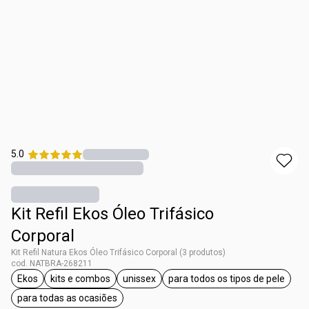
5.0
Kit Refil Ekos Óleo Trifásico
Corporal
Kit Refil Natura Ekos Óleo Trifásico Corporal (3 produtos)
cod. NATBRA-268211
Ekos
kits e combos
unissex
para todos os tipos de pele
etiqueta Ekos
etiqueta kits e combos
etiqueta unissex
etiqueta para todos
para todas as ocasiões
etiqueta para todas as ocasiões