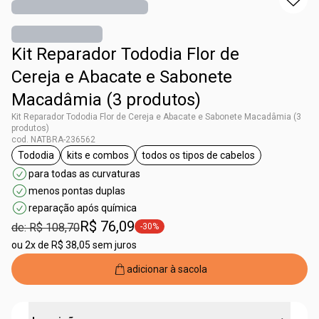
Kit Reparador Tododia Flor de
Cereja e Abacate e Sabonete
Macadâmia (3 produtos)
Kit Reparador Tododia Flor de Cereja e Abacate e Sabonete Macadâmia (3
produtos)
cod. NATBRA-236562
Tododia
kits e combos
todos os tipos de cabelos
etiqueta Tododia
etiqueta kits e combos
etiqueta todos os tipos de 
para todas as curvaturas
menos pontas duplas
reparação após química
R$ 76,09
de: R$ 108,70
-30%
etiqueta -30%
ou
2x de R$ 38,05 sem juros
adicionar à sacola