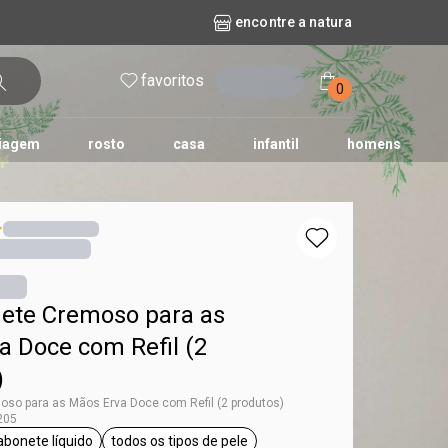
encontre a natura
favoritos
entrar
0
iagem
rosto
casa
infantil
homens
mpago
r
biografia
cashback
erva Doce
queridinhos das redes sociais
kriska
aura
nete Cremoso para as
a Doce com Refil (2
)
oso para as Mãos Erva Doce com Refil (2 produtos)
205
abonete líquido
todos os tipos de pele