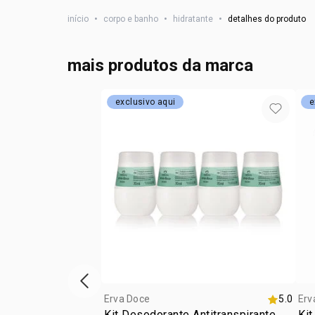
início
•
corpo e banho
•
hidratante
•
detalhes do produto
mais produtos da marca
exclusivo aqui
e
vitrine de produtos anterior
Erva Doce
5.0
Erv
Kit Desodorante Antitranspirante
Kit