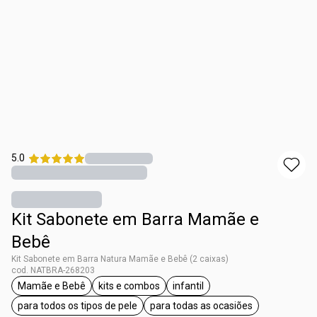
5.0
Kit Sabonete em Barra Mamãe e
Bebê
Kit Sabonete em Barra Natura Mamãe e Bebê (2 caixas)
cod. NATBRA-268203
Mamãe e Bebê
kits e combos
infantil
etiqueta Mamãe e Bebê
etiqueta kits e combos
etiqueta infantil
para todos os tipos de pele
para todas as ocasiões
etiqueta para todos os tipos de pele
etiqueta para todas as oc