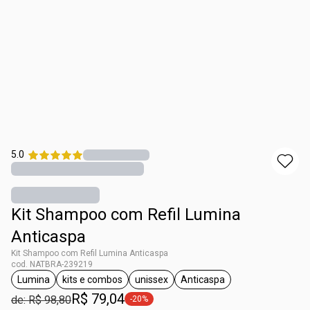
5.0
Kit Shampoo com Refil Lumina
Anticaspa
Kit Shampoo com Refil Lumina Anticaspa
cod. NATBRA-239219
Lumina
kits e combos
unissex
Anticaspa
etiqueta Lumina
etiqueta kits e combos
etiqueta unissex
etiqueta Anticaspa
R$ 79,04
de: R$ 98,80
-20%
etiqueta -20%