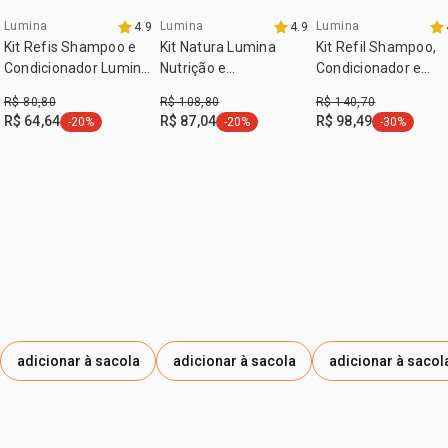
Lumina
Lumina
Lumina
4.9
4.9
exclusivo aqui
exclusivo aqui
Kit Refis Shampoo e
Kit Natura Lumina
Kit Refil Shampoo,
Condicionador Lumina
Nutrição e
Condicionador e
Nutrição e Reparação
Nanoprecisão
Máscara Lumina pa
R$ 80,80
R$ 108,80
R$ 140,70
Profunda (2 produtos)
Shampoo e
Restauração e Liso
R$ 64,64
R$ 87,04
R$ 98,49
-20%
-20%
-30%
etiqueta -20%
etiqueta -20%
etiqueta -3
Condicionador
Prolongado
adicionar à sacola
adicionar à sacola
adicionar à sacol