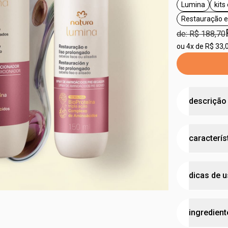
Lumina
kits
etiqueta L
Restauração e
de: R$ 188,70
ou
4x de R$ 33,
descrição
limpeza equ
caracterís
com efeito 
•
shampoo q
após alisa
tipo de
•
condiciona
dicas de 
vezes mais
cruelty
•
spray com 
barreira a
vegan
passo 1
além de pr
ingredient
aplique
o s
tipo d
menos friz
couro cabe