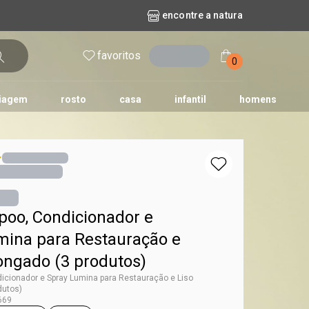
encontre a natura
favoritos
entrar
0
iagem
rosto
casa
infantil
homens
mpago
r
biografia
cashback
erva Doce
queridinhos das redes sociais
kriska
aura
poo, Condicionador e
mina para Restauração e
ongado (3 produtos)
icionador e Spray Lumina para Restauração e Liso
dutos)
669