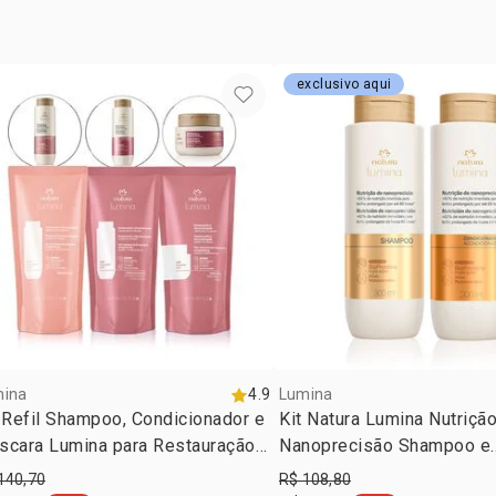
todo o comp
*resultados
seguida.
exclusivo aqui
mina
4.9
Lumina
 Refil Shampoo, Condicionador e
Kit Natura Lumina Nutriçã
scara Lumina para Restauração
Nanoprecisão Shampoo e
Liso Prolongado
Condicionador
140,70
R$ 108,80