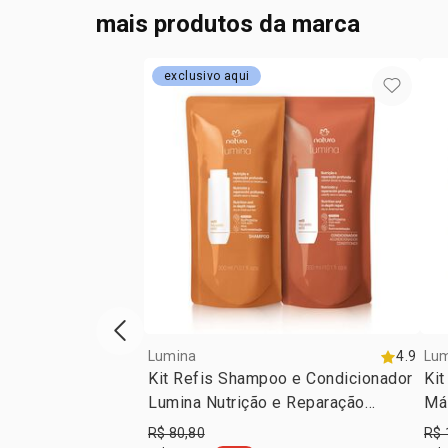
mais produtos da marca
exclusivo aqui
vitrine de produtos anterior
Lumina
4.9
Lu
Kit Refis Shampoo e Condicionador
Kit
Lumina Nutrição e Reparação
Má
Profunda (2 produtos)
e 
R$ 80,80
R$ 