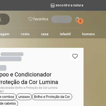
encontre a natura
favoritos
entrar
0
iagem
rosto
casa
infantil
homens
mpago
r
biografia
cashback
erva Doce
queridinhos das redes sociais
kriska
aura
poo e Condicionador
Proteção da Cor Lumina
dicionador Brilho e Proteção da Cor Lumina
467
 e combos
unissex
Brilho e Proteção da Cor
umina
etiqueta kits e combos
etiqueta unissex
etiqueta Brilho e Proteção da Cor
 de cabelos
iqueta todos os tipos de cabelos