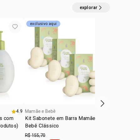
explorar
exclusivo aqui
exclusivo aq
próxima vitrine d
4.9
Mamãe e Bebê
5.0
Mamãe e Beb
os com
Kit Sabonete em Barra Mamãe e
Kit Refil 
rodutos)
Bebê Clássico
(3 unidades
R$ 155,70
R$ 110,10