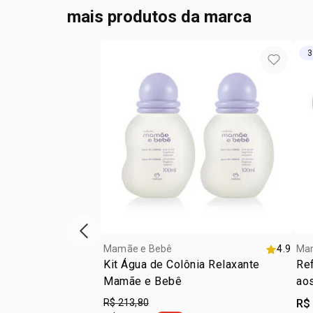
mais produtos da marca
3
vitrine de produtos anterior
Mamãe e Bebê
4.9
Ma
Kit Água de Colônia Relaxante
Ref
Mamãe e Bebê
ao
R$ 213,80
R$