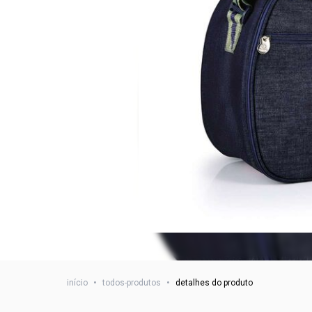
início
•
todos-produtos
•
detalhes do produto