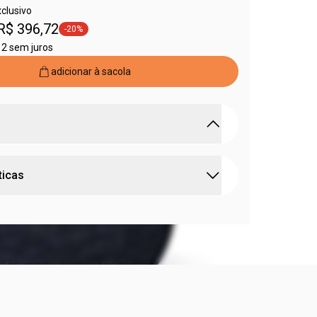
xclusivo
R$ 396,72
-20%
etiqueta -20%
12 sem juros
adicionar à sacola
precisa ao seu alcance: as coisas do bebê, as
ticas
 o amor.
 design moderno
e cores neutras
aço interno com
várias divisórias
para organizar
:
sugerida
0 a 3 anos
 cuidados do bebê
ara facilitar o transporte
 free
 em zíper.
ros de comprimento, 15 centímetros de largura e
os de altura.