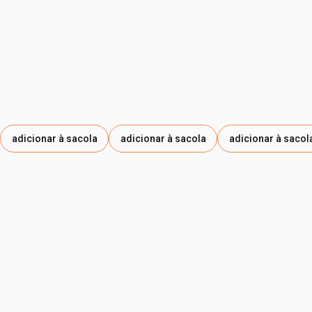
ARISTOFLEX AVL, AGUA DESMINERALIZADA, HIDROXIDO
DE SODIO.
adicionar à sacola
adicionar à sacola
adicionar à sacol