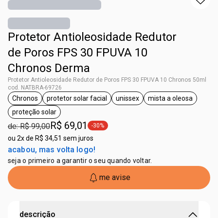
Protetor Antioleosidade Redutor
de Poros FPS 30 FPUVA 10
Chronos Derma
Protetor Antioleosidade Redutor de Poros FPS 30 FPUVA 10 Chronos 50ml
cod. NATBRA-69726
Chronos
protetor solar facial
unissex
mista a oleosa
etiqueta Chronos
etiqueta protetor solar facial
etiqueta unissex
etiqueta mista 
proteção solar
etiqueta proteção solar
R$ 69,01
de: R$ 99,00
-30%
etiqueta -30%
ou
2x de R$ 34,51 sem juros
acabou, mas volta logo!
seja o primeiro a garantir o seu quando voltar.
me avise
descrição