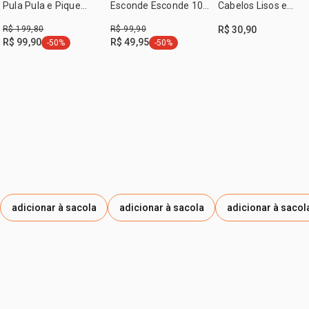
DE SÓDIO, CLORETO DE SÓDIO.
Pula Pula e Pique
Esconde Esconde 100
Cabelos Lisos e
Pega (2 produtos)
ml
Ondulados Naturé
R$ 199,80
R$ 99,90
R$ 30,90
250ml
R$ 99,90
R$ 49,95
-50%
-50%
etiqueta -50%
etiqueta -50%
adicionar à sacola
adicionar à sacola
adicionar à sacol