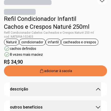
Refil Condicionador Infantil
Cachos e Crespos Naturé 250ml
Refil Condicionador Cabelos Cacheados e Crespos Naturé 250 ml
cod. NATBRA-102403
Naturé
condicionador
infantil
cacheados e crespos
etiqueta Naturé
etiqueta condicionador
etiqueta infantil
etiqueta cacheados
cachos definidos
8 vezes mais maciez
R$ 34,90
adicionar à sacola
descrição
cachinhos tão hidratados e gostosos como brincar lá
outros benefícios
fora.