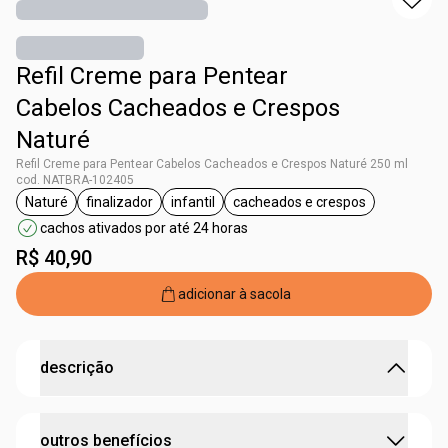
Refil Creme para Pentear
Cabelos Cacheados e Crespos
Naturé
Refil Creme para Pentear Cabelos Cacheados e Crespos Naturé 250 ml
cod. NATBRA-102405
Naturé
finalizador
infantil
cacheados e crespos
etiqueta Naturé
etiqueta finalizador
etiqueta infantil
etiqueta cacheados e c
cachos ativados por até 24 horas
R$ 40,90
adicionar à sacola
descrição
cachos definidos e ativados para soltar a imaginação.
outros benefícios
o Creme para Pentear Naturé deixa os
cachinhos