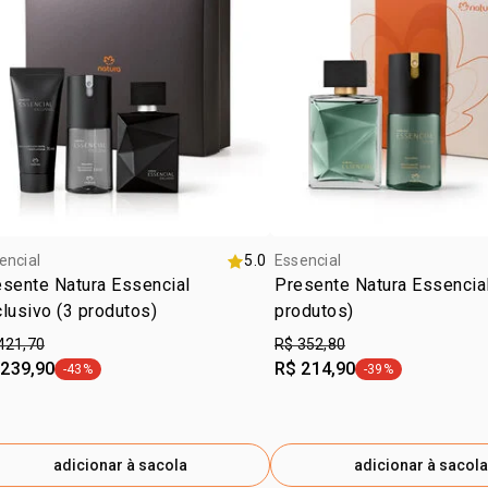
encial
5.0
Essencial
sente Natura Essencial
Presente Natura Essencial
lusivo (3 produtos)
produtos)
421,70
R$ 352,80
 239,90
R$ 214,90
-43%
-39%
etiqueta -43%
etiqueta -39%
adicionar à sacola
adicionar à sacola