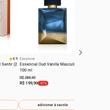
próxima vitrine d
4.9
Essencial
4.7
Essencial
 Sentir (2
Essencial Oud Vanilla Masculino
Presente Na
100 ml
R$ 289,90
R$ 279,90
R$ 199,90
R$ 186,90
-31%
-
etiqueta -31%
e
adicionar à sacola
ad