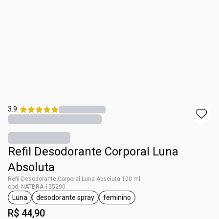
3.9
Refil Desodorante Corporal Luna
Absoluta
Refil Desodorante Corporal Luna Absoluta 100 ml
cod. NATBRA-155290
Luna
desodorante spray
feminino
etiqueta Luna
etiqueta desodorante spray
etiqueta feminino
R$ 44,90