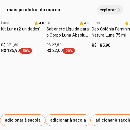
segure a embalagem a
15 centímetros do corpo
e da
axila e
pulverize em abundância
.
reaplique ao longo do
mais produtos da marca
explorar
dia
para reforçar a perfumação e ação desodorante. este
produto pode ser usado como
body splash
.
Luna
Luna
Luna
4.8
4.8
Kit Luna (2 unidades)
Sabonete Líquido para
Deo Colônia Femini
o Corpo Luna Absoluta
Natura Luna 75 ml
100 ml
R$ 371,80
R$ 27,50
R$ 185,90
R$ 185,90
R$ 22,00
-50%
-20%
etiqueta -50%
etiqueta -20%
adicionar à sacola
adicionar à sacola
adicionar à sacol