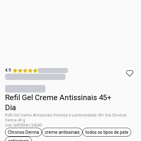
4.9
Refil Gel Creme Antissinais 45+
Dia
Refil Gel Creme Antissinais Firmeza e Luminosidade 45+ Dia Chronos
Derma 40 g
cod. NATBRA-134585
Chronos Derma
creme antissinais
todos os tipos de pele
etiqueta Chronos Derma
etiqueta creme antissinais
etiqueta todos os