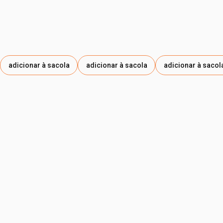
T-BUTIL HIDRÓXI-HIDROCINAMATO DE PENTAERITRITILA,
EXTRATO DE FOLHA DE CASEARIA SYLVESTRIS,
CITRONELOL, EXTRATO DA FOLHA DE INGA EDULIS ,
EXTRATO DA SEMENTE DE EUTERPE OLERACEA,
PROPILENOGLICOL, EXTRATO DA SEMENTE DE
THEOBROMA CACAO, ALFA-ISOMETIL IONONA, GOMA
adicionar à sacola
adicionar à sacola
adicionar à sacol
XANTANA , CITRATO DE TRIETILA, SESQUICAPRILATO DE
XILITILA, ÓLEO DA FOLHA DE CONOBEA SCOPARIOIDES.