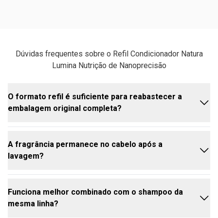
Dúvidas frequentes sobre o Refil Condicionador Natura
Lumina Nutrição de Nanoprecisão
O formato refil é suficiente para reabastecer a
embalagem original completa?
A fragrância permanece no cabelo após a
O refil de condicionador Natura Lumina tem 300ml,
lavagem?
mesma volumetria da embalagem regular,
reabastecendo o frasco por completo. Basta cortar
no local indicado, posicionar no gargalo da
Funciona melhor combinado com o shampoo da
embalagem e apertar até esvaziar todo o conteúdo.
Sim, a fragrância permanece nos fios após a
mesma linha?
lavagem. O aroma é floral verde, exclusivo e autoral,