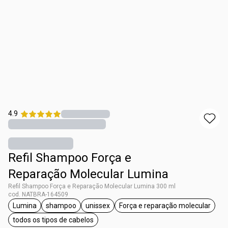
4.9
Refil Shampoo Força e
Reparação Molecular Lumina
Refil Shampoo Força e Reparação Molecular Lumina 300 ml
cod. NATBRA-164509
Lumina
shampoo
unissex
Força e reparação molecular
etiqueta Lumina
etiqueta shampoo
etiqueta unissex
etiqueta Força e re
todos os tipos de cabelos
etiqueta todos os tipos de cabelos