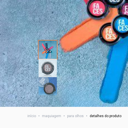
início
•
maquiagem
•
para olhos
•
detalhes do produto