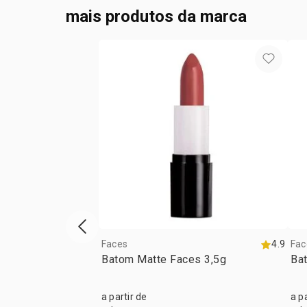
mais produtos da marca
vitrine de produtos anterior
Faces
4.9
Fac
Batom Matte Faces 3,5g
Ba
a partir de
a p