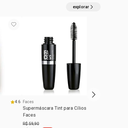
explorar
próxima vitrine d
4.6
Faces
4.3
Faces
Supermáscara Tint para Cílios
Batom Color
Faces
3,5g
R$ 59,90
a partir de