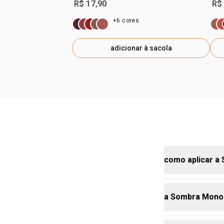
R$ 17,90
R$
+6 cores
adicionar à sacola
como aplicar a
a Sombra Mono 
aplique a Som
efeito deseja