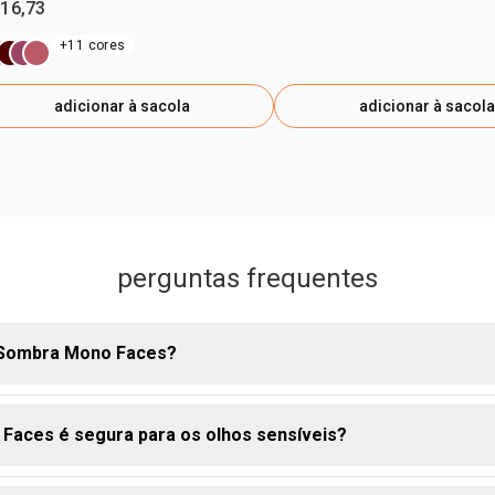
 16,73
+11 cores
adicionar à sacola
adicionar à sacola
perguntas frequentes
 Sombra Mono Faces?
Faces é segura para os olhos sensíveis?
bra Faces com um pincel, espalhando-a sobre a pálpebra até al
do. para mais intensidade, construa camadas adicionais.