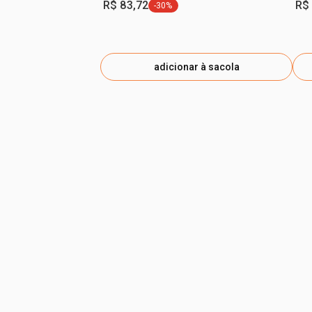
R$ 83,72
R$
-30%
etiqueta -30%
adicionar à sacola