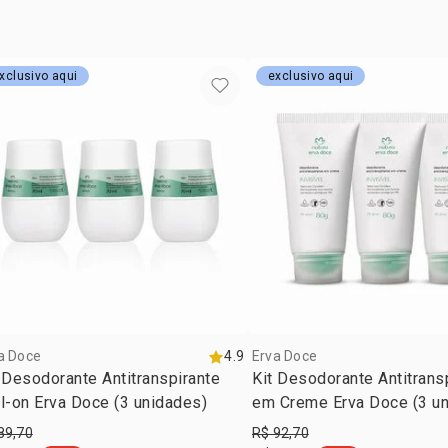
xclusivo aqui
exclusivo aqui
a Doce
4.9
Erva Doce
 Desodorante Antitranspirante
Kit Desodorante Antitrans
l-on Erva Doce (3 unidades)
em Creme Erva Doce (3 u
89,70
R$ 92,70