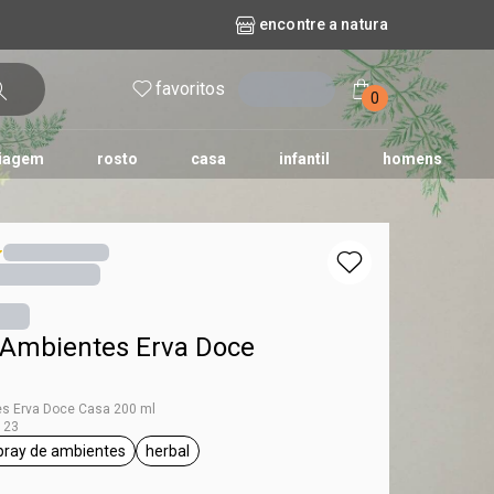
encontre a natura
favoritos
entrar
0
iagem
rosto
casa
infantil
homens
mpago
r
biografia
cashback
erva Doce
queridinhos das redes sociais
kriska
aura
 Ambientes Erva Doce
es Erva Doce Casa 200 ml
123
pray de ambientes
herbal
Erva Doce
etiqueta spray de ambientes
etiqueta herbal