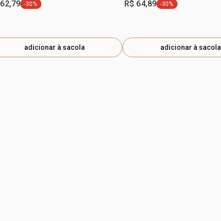
 62,79
R$ 64,89
-30%
-30%
etiqueta -30%
etiqueta -30%
adicionar à sacola
adicionar à sacola