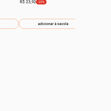
R$ 23,92
R$ 31,90
-20%
-2
etiqueta -20%
eti
adicionar à sacola
ad