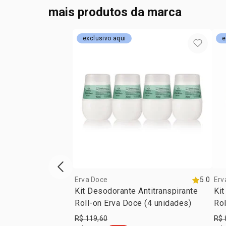
mais produtos da marca
exclusivo aqui
e
vitrine de produtos anterior
Erva Doce
5.0
Erv
Kit Desodorante Antitranspirante
Kit
Roll-on Erva Doce (4 unidades)
Rol
R$ 119,60
R$ 