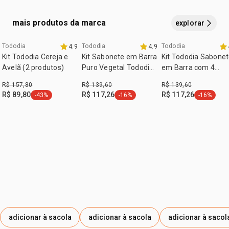
mais produtos da marca
explorar
Tododia
Tododia
Tododia
4.9
4.9
exclusivo aqui
exclusivo aqui
Kit Tododia Cereja e
Kit Sabonete em Barra
Kit Tododia Sabone
Avelã (2 produtos)
Puro Vegetal Tododia
em Barra com 4
(4 caixas)
Caixas
R$ 157,80
R$ 139,60
R$ 139,60
R$ 89,80
R$ 117,26
R$ 117,26
-43%
-16%
-16%
etiqueta -43%
etiqueta -16%
etiqueta -
adicionar à sacola
adicionar à sacola
adicionar à sacol