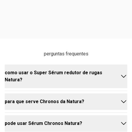
perguntas frequentes
como usar o Super Sérum redutor de rugas
Natura?
para que serve Chronos da Natura?
o Super Sérum redutor de rugas Natura deve ser
aplicado diariamente, de manhã e à noite, após a
limpeza do rosto. basta colocar algumas gotas do
pode usar Sérum Chronos Natura?
sérum nas mãos e massagear suavemente no rosto
se você está se perguntando para que serve a linha
e pescoço, evitando a área dos olhos.