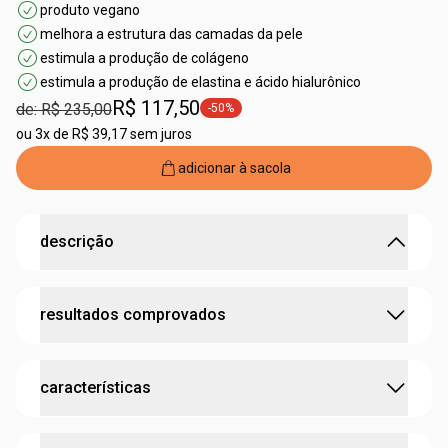
produto vegano
melhora a estrutura das camadas da pele
estimula a produção de colágeno
estimula a produção de elastina e ácido hialurônico
R$ 117,50
de: R$ 235,00
-50%
etiqueta -50%
ou
3x de R$ 39,17 sem juros
adicionar à sacola
descrição
uma potente redução de rugas pelo poder da
resultados comprovados
microbiota.
•
tratamento avançado que reduz visivelmente rugas e
linhas de expressão;
imediato: pele luminosa; suavização de linhas finas e
•
promove uma pele mais firme e uniforme;
características
melhora da textura; hidratação imediata e por até 48
•
com ingredientes potentes, atua nas camadas mais
horas.
profundas da pele, estimulando a produção de colágeno e
após 7 dias: redução visível das linhas finas,
proporcionando uma aparência rejuvenescida e radiante.