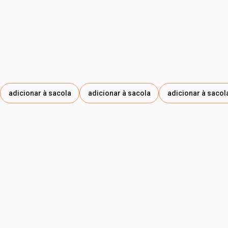
1,2-HEXANEDIOL, CAPRYLYL GLYCOL, POTASSIUM
SORBATE, MALIC ACID, CONOBEA SCOPARIOIDES LEAF
OIL / CONOBEA SCOPARIOIDES (PATAQUEIRA) LEAF OIL,
SODIUM BENZOATE, PENTAERYTHRITYL TETRA-DI-T-
BUTYL HYDROXYHYDROCINNAMATE, CITRONELLOL,
ALPHA-ISOMETHYL IONONE.
adicionar à sacola
adicionar à sacola
adicionar à sacol