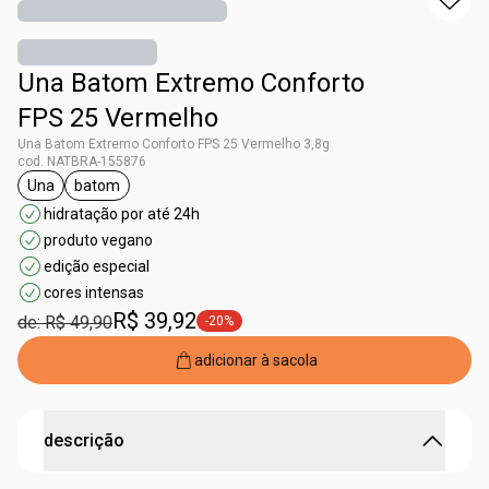
Una Batom Extremo Conforto
FPS 25 Vermelho
Una Batom Extremo Conforto FPS 25 Vermelho 3,8g
cod. NATBRA-155876
Una
batom
etiqueta Una
etiqueta batom
hidratação por até 24h
produto vegano
edição especial
cores intensas
R$ 39,92
de: R$ 49,90
-20%
etiqueta -20%
adicionar à sacola
descrição