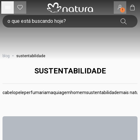
!
blog
•
sustentabilidade
SUSTENTABILIDADE
cabelo
pele
perfumaria
maquiagem
homem
sustentabilidade
mais natu